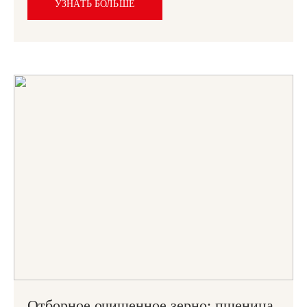
УЗНАТЬ БОЛЬШЕ
Отборное очищенное зерно: пшеница