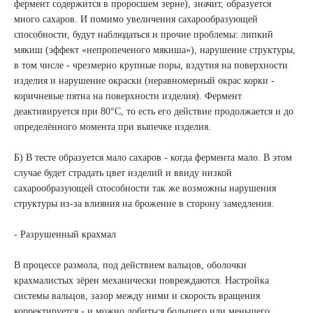
фермент содержится в проросшем зерне), значит, образуется
много сахаров. И помимо увеличения сахарообразующей
способности, будут наблюдаться и прочие проблемы: липкий
мякиш (эффект «непропеченого мякиша»), нарушение структуры,
в том числе - чрезмерно крупные поры, вздутия на поверхности
изделия и нарушение окраски (неравномерный окрас корки -
коричневые пятна на поверхности изделия). Фермент
деактивируется при 80°С, то есть его действие продолжается и до
определённого момента при выпечке изделия.
Б) В тесте образуется мало сахаров - когда фермента мало. В этом
случае будет страдать цвет изделий и ввиду низкой
сахарообразующей способности так же возможны нарушения
структуры из-за влияния на брожение в сторону замедления.
- Разрушенный крахмал
В процессе размола, под действием вальцов, оболочки
крахмалистых зёрен механически повреждаются. Настройка
системы вальцов, зазор между ними и скорость вращения
корректируется - и можно добиться большего или меньшего